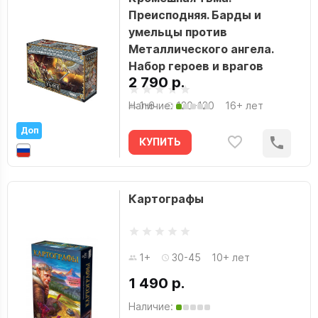
Преисподняя. Барды и
умельцы против
Металлического ангела.
Набор героев и врагов
2 790 р.
Наличие:
1-6
120-120
16+ лет
Доп
КУПИТЬ
Картографы
1+
30-45
10+ лет
1 490 р.
Наличие: