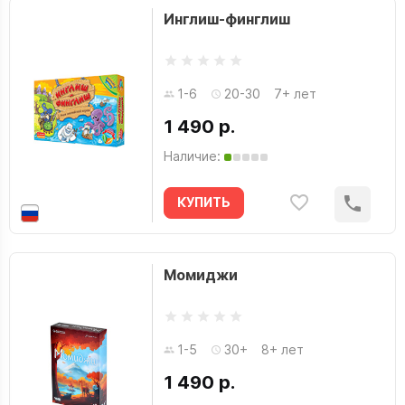
Инглиш-финглиш
1-6
20-30
7+ лет
1 490 р.
Наличие:
КУПИТЬ
Момиджи
1-5
30+
8+ лет
1 490 р.