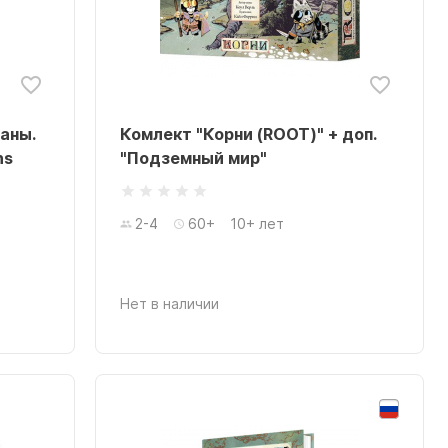
аны.
Комлект "Корни (ROOT)" + доп.
ns
"Подземный мир"
2-4
60+
10+ лет
Нет в наличии