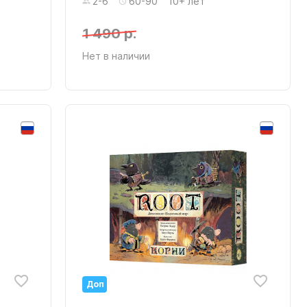
2-6
60-90
10+ лет
1 490 р.
Нет в наличии
Доп