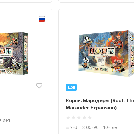
Доп
Корни. Мародёры (Root: Th
Marauder Expansion)
+ лет
2-6
60-90
10+ лет